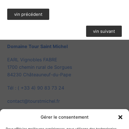
vin précédent
vin suivant
Domaine Tour Saint Michel
EARL Vignobles FABRE
1700 chemin rural de Sorgues
84230 Châteauneuf-du-Pape
Tél : ( +33 4) 90 83 73 24
contact@tourstmichel.fr
Gérer le consentement
Pour offrir les meilleures expériences, nous utilisons des technologies