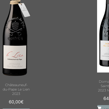
Domai
Châteauneuf-
Sain
du-Pape Le Lien
2023
2023
64
60,00
€