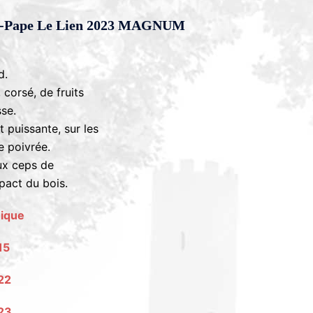
u-Pape Le Lien 2023 MAGNUM
d.
 corsé, de fruits
sse.
 puissante, sur les
le poivrée.
ux ceps de
pact du bois.
nique
015
022
023