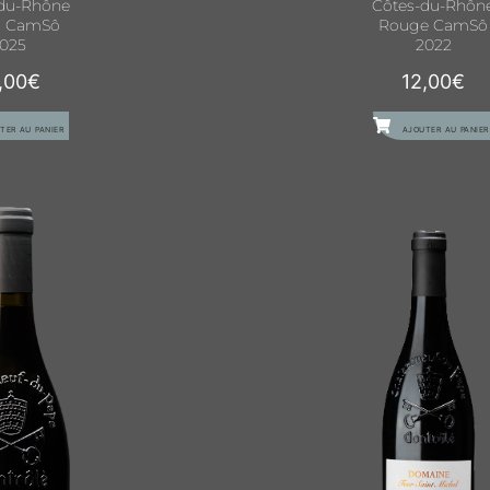
du-Rhône
Côtes-du-Rhôn
c CamSô
Rouge CamSô
025
2022
,00
€
12,00
€
TER AU PANIER
AJOUTER AU PANIER