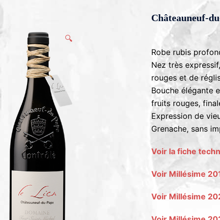
Châteauneuf-d
🔍
Robe rubis profon
Nez très expressif,
rouges et de régli
Bouche élégante et
fruits rouges, fina
Expression de vie
Grenache, sans im
Voir la fiche tech
Voir Millésime 2
Voir Millésime 2
Voir Millésime 2