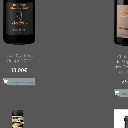
Lirac MysTerre
Châte
Rouge 2022
du-Pa
des De
18,00
€
Roug
25
AJOUTER AU PANIER
AJOU