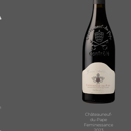
n
Châteauneuf-
du-Pape
Feminessance
2023