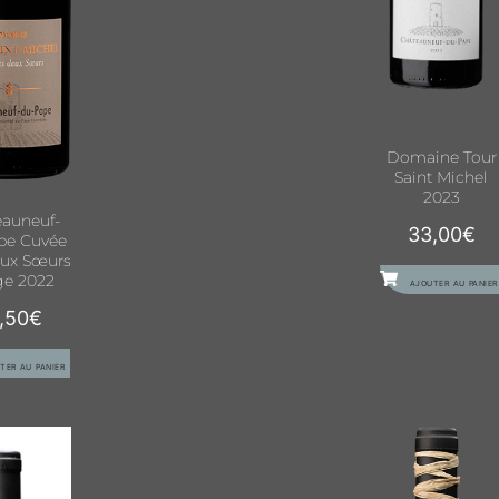
Domaine Tour
Saint Michel
2023
auneuf-
33,00
€
pe Cuvée
ux Sœurs
e 2022
AJOUTER AU PANIER
,50
€
TER AU PANIER