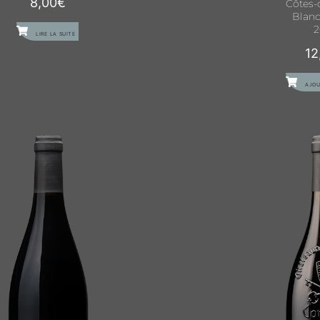
8,00
€
Côtes-
Blan
2
LIRE LA SUITE
12
AJOU