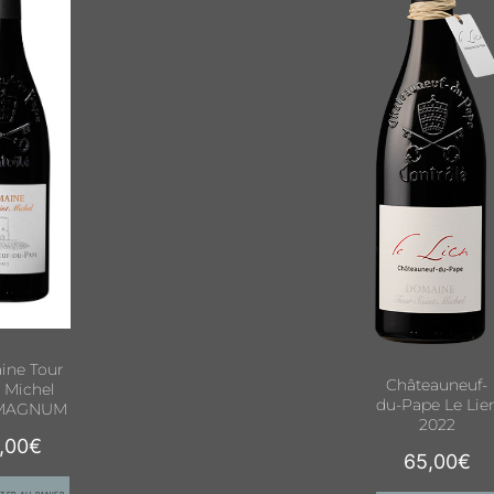
ne Tour
Châteauneuf-
t Michel
du-Pape Le Lie
 MAGNUM
2022
,00
€
65,00
€