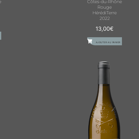
e
Côtes-du-Rhône
Rouge
HérédiTerre
2022
13,00
€
AJOUTER AU PANIER