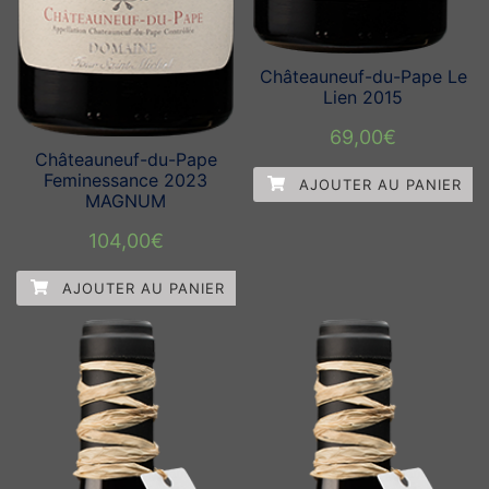
Châteauneuf-du-Pape Le
Lien 2015
69,00
€
Châteauneuf-du-Pape
Feminessance 2023
AJOUTER AU PANIER
MAGNUM
104,00
€
AJOUTER AU PANIER